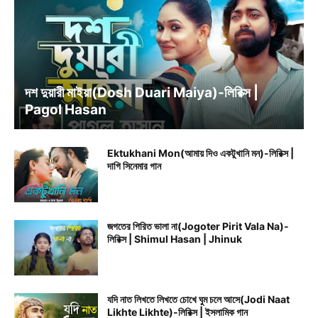
BENGALI SONG LYRICS
দশ দুয়ারী মাইয়া(Dosh Duari Maiya)-লিরিক্স |
Pagol Hasan
Ektukhani Mon(আমায় দিও একটুখানি মন)-লিরিক্স |
দাগি সিনেমার গান
জগতের পিরিত ভালা না(Jogoter Pirit Vala Na)-
লিরিক্স | Shimul Hasan | Jhinuk
যদি নাত লিখতে লিখতে চোখে ঘুম চলে আসে(Jodi Naat
Likhte Likhte)-লিরিক্স | ইসলামিক গান