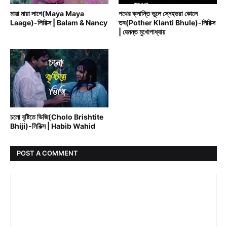
মায়া মায়া লাগে(Maya Maya
পথের ক্লান্তি ভুলে স্নেহভরা কোলে
Laage)-লিরিক্স | Balam & Nancy
তব(Pother Klanti Bhule)-লিরিক্স
| হেমন্ত মুখোপাধ্যায়
BENGALI MOVIE SONG
চলো বৃষ্টিতে ভিজি(Cholo Brishtite
Bhiji)-লিরিক্স | Habib Wahid
POST A COMMENT