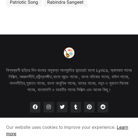
Patriotic Song
Rabindra Sangeet
বিশ্বব্যাপী ছড়িয়ে দিন বাংলার অফুরন্ত সাংস্কৃতির ভান্ডার!! বাংলা Lyrics, অ্যালবাম গানের
লিরিক্স, নজরুলগীতি,রবীন্দ্রসঙ্গীত,বাংলা ব্যান্ড গানের , বাংলা নাটকের গানের, বাউল গানের,
লালনগীতির,পুরাতন গানের, বাংলা আধুনিক গানের, ভাবের গানের, নতুন ও পুরাতন সিনেমা
গানের, বাংলাদেশি ও ভারতীয় গানের লিরিক্স এবং অনেক কিছু।
Our website uses cookies to improve your experience.
Learn
more
Home
About Us
Privacy Policy
Terms & Conditions