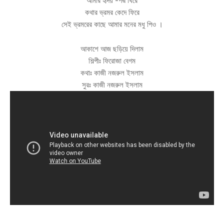
আমার হৃদয় -পদ্ম ঘিরে
কথার ভ্রমর কেদে ফিরে
সেই ভ্রমরের কাছে আমার মনের মধু পিও ।
আকাশে আজ ছড়িয়ে দিলাম
শিল্পীঃ ফিরোজা বেগম
কথাঃ কাজী নজরুল ইসলাম
সুরঃ কাজী নজরুল ইসলাম