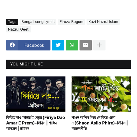
Tags
Bengali song Lyrics
Firoza Begum
Kazi Nazrul Islam
Nazrul Geeti
Facebook
YOU MIGHT LIKE
BAND MUSIC
BENGALI RAIN SONG
ফিরিয়ে দাও আমার ই প্রেম (Firiye Dao
শাওন আসিল ফিরে সে ফিরে এলো
Amar E Prem)-লিরিক্স | শাফিন
না(Shaon Asilo Phire)-লিরিক্স |
আহমেদ | মাইলস
নজরুলগীতি