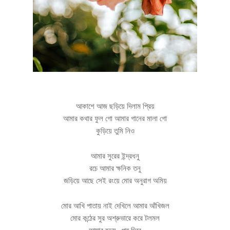
আকাশে আজ ছড়িয়ে দিলাম প্রিয়
আমার কথার ফুল গো আমার গানের মালা গো
কুড়িয়ে তুমি নিও
আমার সুরের ইন্দ্রধনু
রচে আমার ক্ষনিক তনু
জড়িয়ে আছে সেই রংয়ে মোর অনুরাগ অমিয়
মোর আখি পাতায় নাই দেখিলে আমার আঁখিজল
মোর কন্ঠের সুর অশ্রুভারে করে টলমল