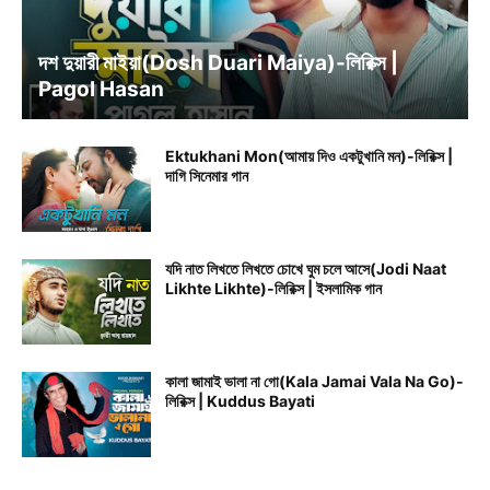
BENGALI SONG LYRICS
দশ দুয়ারী মাইয়া(Dosh Duari Maiya)-লিরিক্স |
Pagol Hasan
Ektukhani Mon(আমায় দিও একটুখানি মন)-লিরিক্স |
দাগি সিনেমার গান
যদি নাত লিখতে লিখতে চোখে ঘুম চলে আসে(Jodi Naat
Likhte Likhte)-লিরিক্স | ইসলামিক গান
কালা জামাই ভালা না গো(Kala Jamai Vala Na Go)-
লিরিক্স | Kuddus Bayati