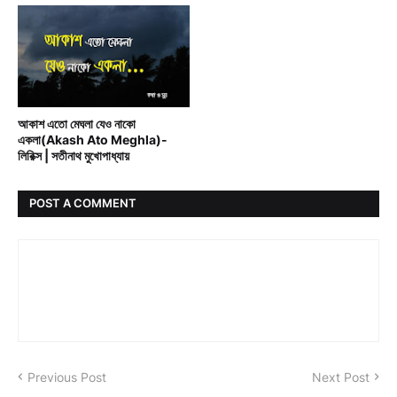
BENGALI RAIN SONG
আকাশ এতো মেঘলা যেও নাকো
একলা(Akash Ato Meghla)-
লিরিক্স | সতীনাথ মুখোপাধ্যায়
POST A COMMENT
Previous Post
Next Post