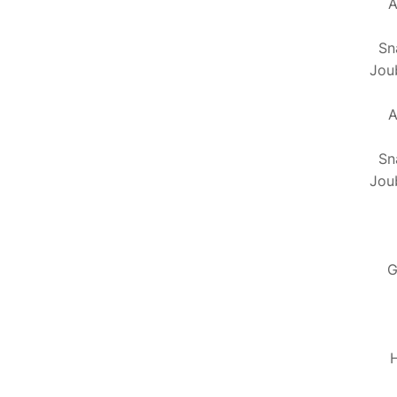
A
Sn
Jou
A
Sn
Jou
G
H