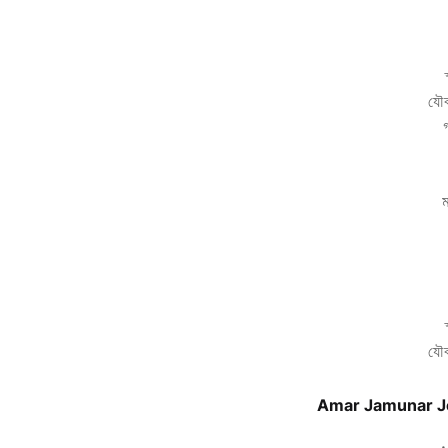
যৌ
ম
যৌ
Amar Jamunar Jol