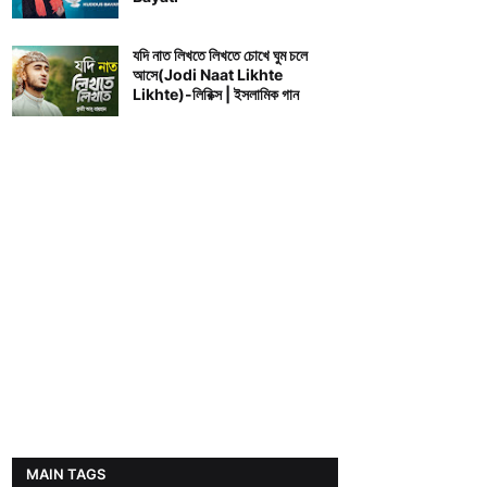
যদি নাত লিখতে লিখতে চোখে ঘুম চলে
আসে(Jodi Naat Likhte
Likhte)-লিরিক্স | ইসলামিক গান
MAIN TAGS