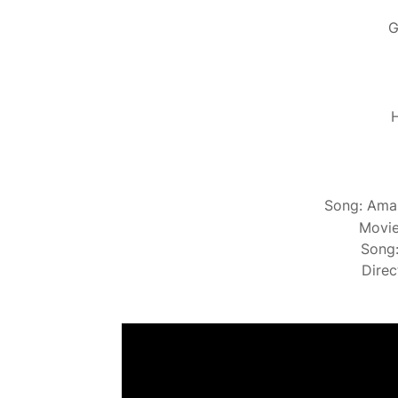
G
H
Song: Ama
Movie
Song
Dire