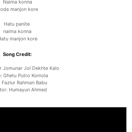
Naima konna
oda manjon kore
Hatu panite
naima konna
atu manjon kore
Song Credit:
r Jomunar Jol Dekhte Kalo
: Ghetu Putro Komola
: Fazlur Rahman Babu
ctor: Humayun Ahmed