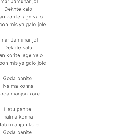
mar Jamunar jol
Dekhte kalo
an korite lage valo
bon misiya galo jole
mar Jamunar jol
Dekhte kalo
an korite lage valo
bon misiya galo jole
Goda panite
Naima konna
oda manjon kore
Hatu panite
naima konna
atu manjon kore
Goda panite