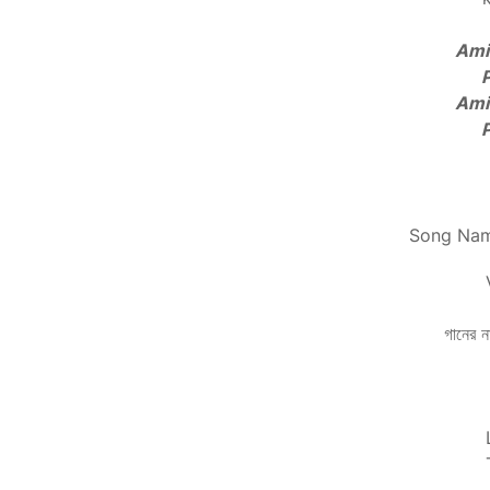
Ami 
Ami 
S
ong Na
গানের ন