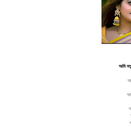
আমি নত
আ
আম
আ