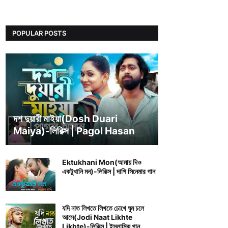
POPULAR POSTS
BENGALI SONG LYRICS
দশ দুয়ারী মাইয়া(Dosh Duari
Maiya)-লিরিক্স | Pagol Hasan
Ektukhani Mon(আমায় দিও
একটুখানি মন)-লিরিক্স | দাগি সিনেমার গান
যদি নাত লিখতে লিখতে চোখে ঘুম চলে
আসে(Jodi Naat Likhte
Likhte)-লিরিক্স | ইসলামিক গান