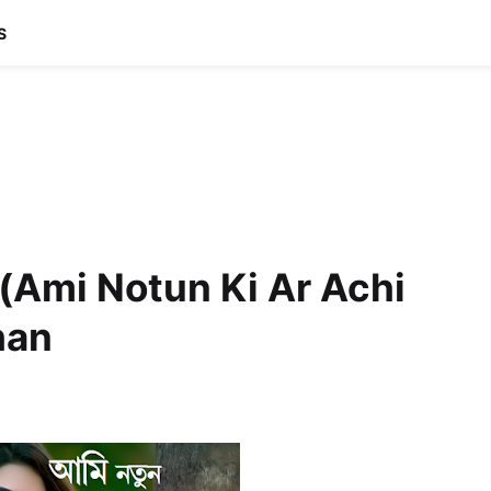
S
গো (Ami Notun Ki Ar Achi
Khan