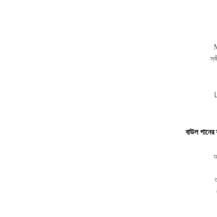
M
সঙ
বাউল গানের
আ
আ