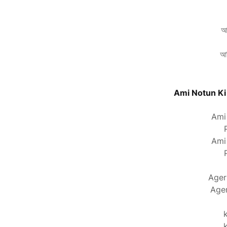
আ
আম
Ami Notun Ki 
Ami 
Ami 
Ager
Age