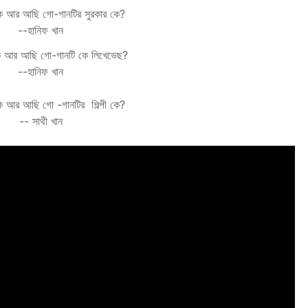
কি আর আছি গো-
গানটির
সুরকার কে?
--হানিফ খান
কি আর আছি গো
-
গানটি কে লিখেভেছ?
--হানিফ খান
কি আর আছি গো
-
গানটির শিল্পী কে?
--
সাথী খান