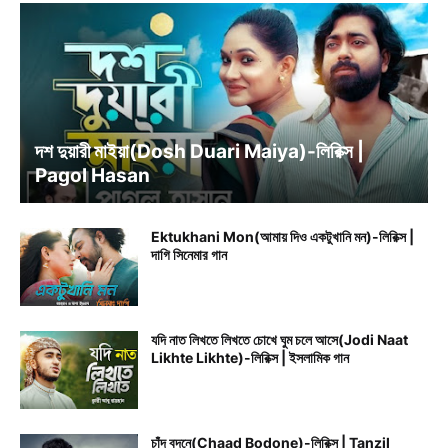
BENGALI SONG LYRICS
দশ দুয়ারী মাইয়া(Dosh Duari Maiya)-লিরিক্স |
Pagol Hasan
Ektukhani Mon(আমায় দিও একটুখানি মন)-লিরিক্স |
দাগি সিনেমার গান
যদি নাত লিখতে লিখতে চোখে ঘুম চলে আসে(Jodi Naat
Likhte Likhte)-লিরিক্স | ইসলামিক গান
চাঁদ বদনে(Chaad Bodone)-লিরিক্স | Tanzil