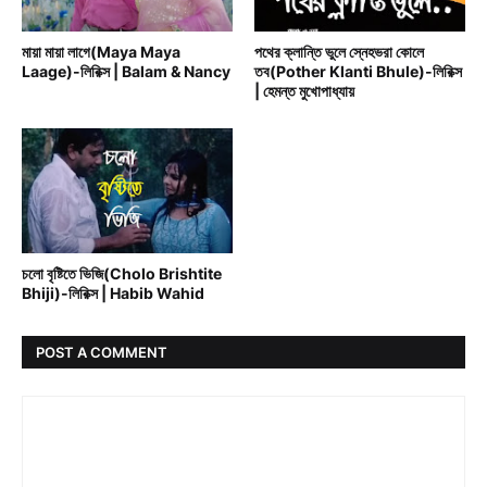
BALAM
BENGALI MOVIE SONG
মায়া মায়া লাগে(Maya Maya
পথের ক্লান্তি ভুলে স্নেহভরা কোলে
Laage)-লিরিক্স | Balam & Nancy
তব(Pother Klanti Bhule)-লিরিক্স
| হেমন্ত মুখোপাধ্যায়
BENGALI MOVIE SONG
চলো বৃষ্টিতে ভিজি(Cholo Brishtite
Bhiji)-লিরিক্স | Habib Wahid
POST A COMMENT