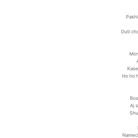
Pakhi
Duti c
Mon
Kase
Ho ho h
Bos
Aj 
Shu
Namech