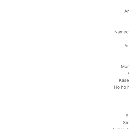
Am
Namech
Am
Mon
Kase
Ho ho h
S
Si