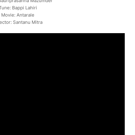
 Gauriprasanna Mazumder
Tune: Bappi Lahiri
Movie: Antarale
ector: Santanu Mitra