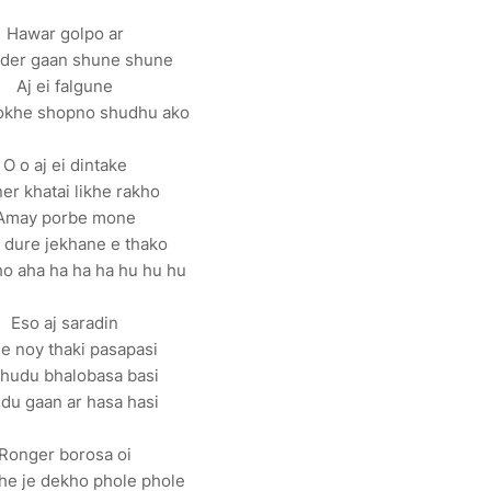
Hawar golpo ar
der gaan shune shune
Aj ei falgune
hokhe shopno shudhu ako
O o aj ei dintake
er khatai likhe rakho
Amay porbe mone
 dure jekhane e thako
o aha ha ha ha hu hu hu
Eso aj saradin
e noy thaki pasapasi
shudu bhalobasa basi
du gaan ar hasa hasi
Ronger borosa oi
e je dekho phole phole