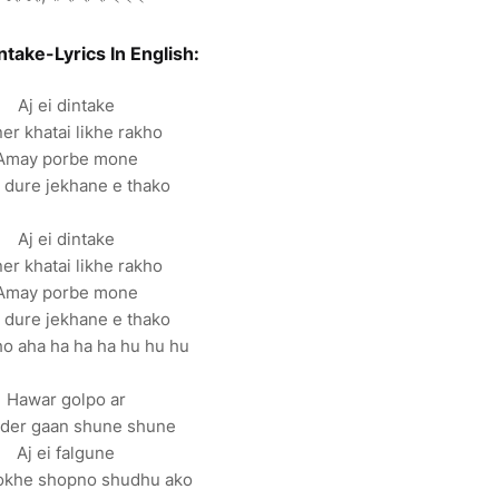
ntake-Lyrics In English:
Aj ei dintake
er khatai likhe rakho
Amay porbe mone
 dure jekhane e thako
Aj ei dintake
er khatai likhe rakho
Amay porbe mone
 dure jekhane e thako
o aha ha ha ha hu hu hu
Hawar golpo ar
der gaan shune shune
Aj ei falgune
hokhe shopno shudhu ako