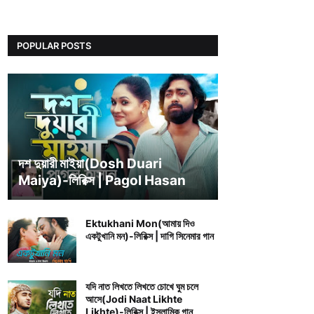
POPULAR POSTS
BENGALI SONG LYRICS
দশ দুয়ারী মাইয়া(Dosh Duari
Maiya)-লিরিক্স | Pagol Hasan
Ektukhani Mon(আমায় দিও
একটুখানি মন)-লিরিক্স | দাগি সিনেমার গান
যদি নাত লিখতে লিখতে চোখে ঘুম চলে
আসে(Jodi Naat Likhte
Likhte)-লিরিক্স | ইসলামিক গান