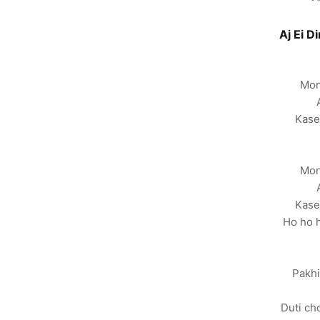
Aj Ei Di
Mon
Kase
Mon
Kase
Ho ho h
Pakhi
Duti c