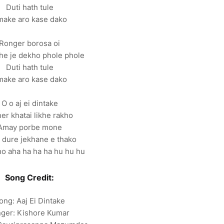
Duti hath tule
ake aro kase dako
Ronger borosa oi
e je dekho phole phole
Duti hath tule
ake aro kase dako
O o aj ei dintake
er khatai likhe rakho
Amay porbe mone
 dure jekhane e thako
o aha ha ha ha hu hu hu
Song Credit:
ong: Aaj Ei Dintake
nger: Kishore Kumar