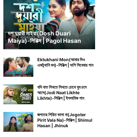
BENGALI SONG LYRICS
দশ দুয়ারী মাইয়া(Dosh Duari
Maiya)-লিরিক্স | Pagol Hasan
Ektukhani Mon(আমায় দিও
একটুখানি মন)-লিরিক্স | দাগি সিনেমার গান
যদি নাত লিখতে লিখতে চোখে ঘুম চলে
আসে(Jodi Naat Likhte
Likhte)-লিরিক্স | ইসলামিক গান
জগতের পিরিত ভালা না(Jogoter
Pirit Vala Na)-লিরিক্স | Shimul
Hasan | Jhinuk