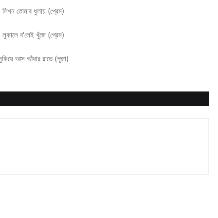
♬
লিখন তোমার ধুলায় (প্রেম)
♬
লুকালে ব'লেই খুঁজে (প্রেম)
লুকিয়ে আস আঁধার রাতে (পূজা)