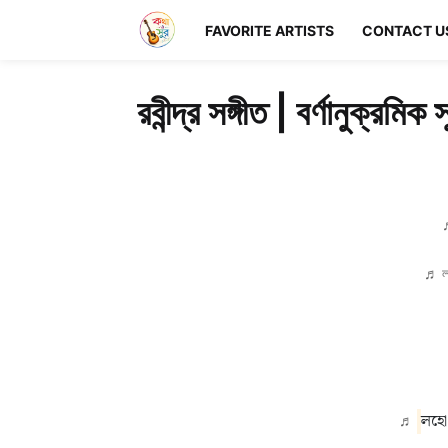
FAVORITE ARTISTS
CONTACT U
রবীন্দ্র সঙ্গীত | বর্ণানুক্রমিক 
♬
ল
লহো
♬