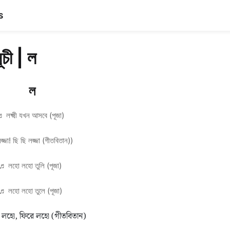
S
সূচী | ল
ল
♬
লক্ষ্মী যখন আসবে (পূজা)
জ্জা! ছি ছি লজ্জা (গীতবিতান))
♬
লহো লহো তুলি (পূজা)
♬
লহো লহো তুলে (পূজা)
 লহো, ফিরে লহো (গীতবিতান)