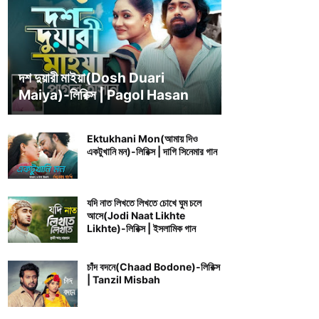
BENGALI SONG LYRICS
দশ দুয়ারী মাইয়া(Dosh Duari
Maiya)-লিরিক্স | Pagol Hasan
Ektukhani Mon(আমায় দিও
একটুখানি মন)-লিরিক্স | দাগি সিনেমার গান
যদি নাত লিখতে লিখতে চোখে ঘুম চলে
আসে(Jodi Naat Likhte
Likhte)-লিরিক্স | ইসলামিক গান
চাঁদ বদনে(Chaad Bodone)-লিরিক্স
| Tanzil Misbah