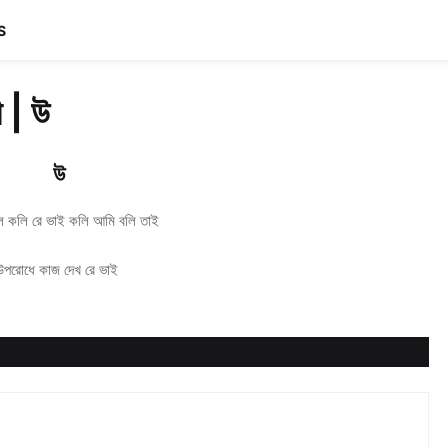
S
ী | উ
উ
ল কলি রে ভাই কলি আমি বলি তাই
উপরোধে কাজ দেখ রে ভাই