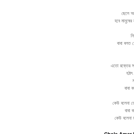
ছেলে আ
হবে মানুষের
ন
বাবা বলত 
এতো রক্তের সাখ
হঠাৎ
বাবা 
কেউ বলেনা ত
বাবা 
কেউ বলেনা ম