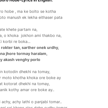
oro Hobe-Lyrics In English:
o hobe , ma ke bolto se kotha
to manush ek lekha eithaser pata
hate khete partam na,
a, o khoka jokhon ami thakbo na,
i korbi re boka...
 rokter tan, sarther onek urdhy,
ana jhore tormay haralam,
y akash venghy porlo
n kotodin dhekhi na tomay,
r moto khotha khoka ore boke ay
t kotorat dhekhi na tomay,
anik kothy amar ore boke ay..
achy, achy lathi o panjabi tomar..
, nei sei khane alos deho sudhu tomar