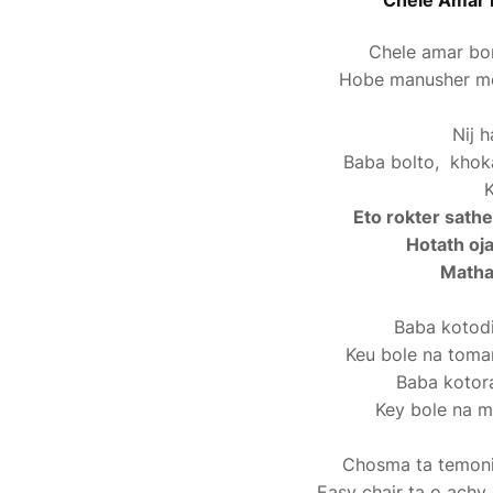
Chele Amar B
Chele amar bor
Hobe manusher mo
Nij 
Baba bolto, khok
K
Eto rokter sathe
Hotath oj
Matha
Baba kotodi
Keu bole na toma
Baba kotora
Key bole na m
Chosma ta temoni 
Easy chair ta o achy