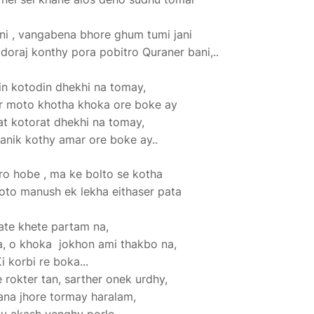
uni , vangabena bhore ghum tumi jani
doraj konthy pora pobitro Quraner bani,..
n kotodin dhekhi na tomay,
r moto khotha khoka ore boke ay
t kotorat dhekhi na tomay,
anik kothy amar ore boke ay..
o hobe , ma ke bolto se kotha
to manush ek lekha eithaser pata
hate khete partam na,
a, o khoka jokhon ami thakbo na,
i korbi re boka...
 rokter tan, sarther onek urdhy,
ana jhore tormay haralam,