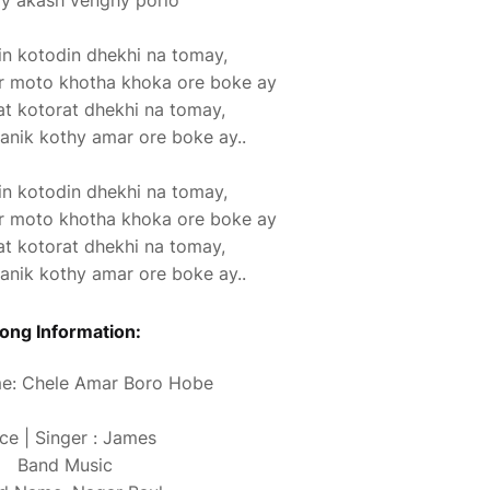
y akash venghy porlo
n kotodin dhekhi na tomay,
r moto khotha khoka ore boke ay
t kotorat dhekhi na tomay,
anik kothy amar ore boke ay..
n kotodin dhekhi na tomay,
r moto khotha khoka ore boke ay
t kotorat dhekhi na tomay,
anik kothy amar ore boke ay..
ong Information:
e: Chele Amar Boro Hobe
ce | Singer : James
Band Music