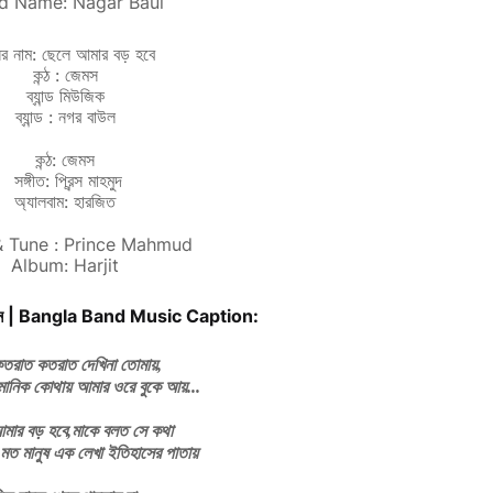
d Name: Nagar Baul
ের নাম: ছেলে আমার বড় হবে
কন্ঠ : জেমস
ব্যান্ড মিউজিক
ব্যান্ড :
নগর বাউল
কন্ঠ:
জেমস
সঙ্গীত: প্রিন্স মাহমুদ
অ্যালবাম:
হারজিত
& Tune : Prince Mahmud
Album: Harjit
যাপশান | Bangla Band Music Caption:
কতরাত কতরাত দেখিনা তোমায়,
ানিক কোথায় আমার ওরে বুকে আয়...
মার বড় হবে,মাকে বলত সে কথা
 মত মানুষ এক লেখা ইতিহাসের পাতায়