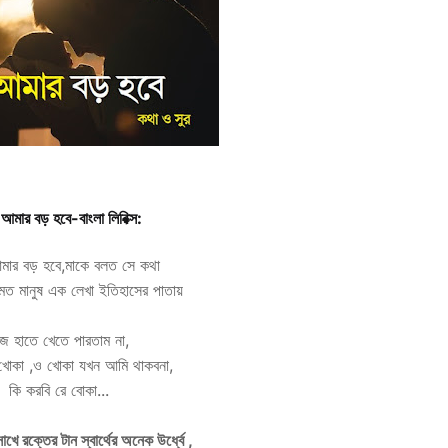
আমার বড় হবে-বাংলা লিরিক্স:
মার বড় হবে,মাকে বলত সে কথা
 মত মানুষ এক লেখা ইতিহাসের পাতায়
িজ হাতে খেতে পারতাম না,
 খোকা ,ও খোকা যখন আমি থাকবনা,
কি করবি রে বোকা...
ে রক্তের টান স্বার্থের অনেক উর্ধ্বে ,