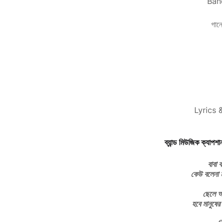
Ban
গান
Lyrics 
ব্যান্ড মিউজিক ক্
বাবা 
কেউ বলেনা ম
ছেলে আ
হবে মানুষের