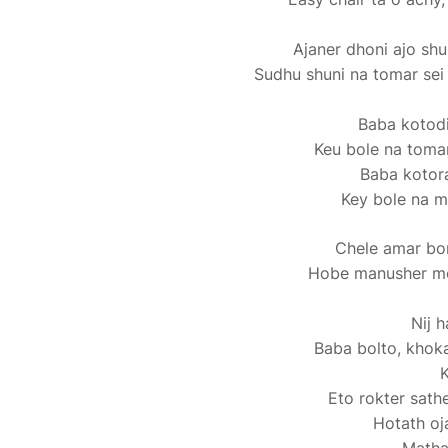
Ajaner dhoni ajo sh
Sudhu shuni na tomar sei 
Baba kotodi
Keu bole na toma
Baba kotora
Key bole na m
Chele amar bor
Hobe manusher mo
Nij 
Baba bolto, khok
K
Eto rokter sathe
Hotath oj