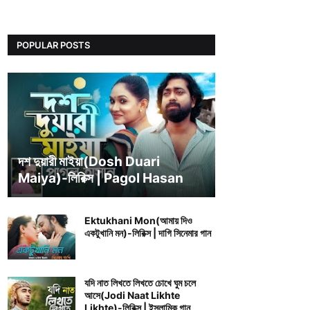
POPULAR POSTS
BENGALI SONG LYRICS
দশ দুয়ারী মাইয়া(Dosh Duari
Maiya)-লিরিক্স | Pagol Hasan
Ektukhani Mon(আমায় দিও
একটুখানি মন)-লিরিক্স | দাগি সিনেমার গান
যদি নাত লিখতে লিখতে চোখে ঘুম চলে
আসে(Jodi Naat Likhte
Likhte)-লিরিক্স | ইসলামিক গান