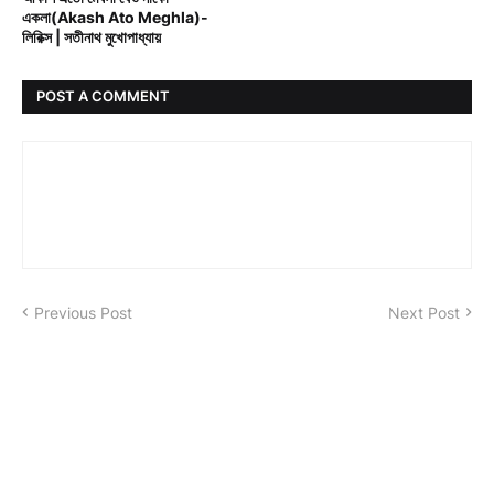
একলা(Akash Ato Meghla)-
লিরিক্স | সতীনাথ মুখোপাধ্যায়
POST A COMMENT
Previous Post
Next Post