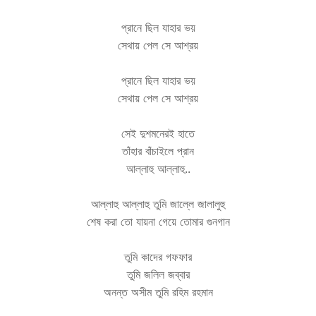
প্রানে ছিল যাহার ভয়
সেথায় পেল সে আশ্রয়
প্রানে ছিল যাহার ভয়
সেথায় পেল সে আশ্রয়
সেই দুশমনেরই হাতে
তাঁহার বাঁচাইলে প্রান
আল্লাহু আল্লাহু..
আল্লাহু আল্লাহু তুমি জাল্লে জালালুহু
শেষ করা তো যায়না গেয়ে তোমার গুনগান
তুমি কাদের গফফার
তুমি জলিল জব্বার
অনন্ত অসীম তুমি রহিম রহমান