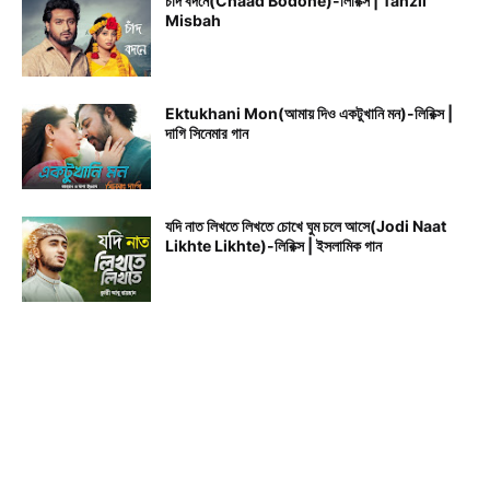
চাঁদ বদনে(Chaad Bodone)-লিরিক্স | Tanzil
Misbah
Ektukhani Mon(আমায় দিও একটুখানি মন)-লিরিক্স |
দাগি সিনেমার গান
যদি নাত লিখতে লিখতে চোখে ঘুম চলে আসে(Jodi Naat
Likhte Likhte)-লিরিক্স | ইসলামিক গান