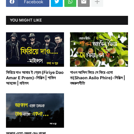
Facebook
YOU MIGHT LIKE
BAND MUSIC
BENGALI RAIN SONG
ফিরিয়ে দাও আমার ই প্রেম (Firiye Dao
শাওন আসিল ফিরে সে ফিরে এলো
Amar E Prem)-লিরিক্স | শাফিন
না(Shaon Asilo Phire)-লিরিক্স |
আহমেদ | মাইলস
নজরুলগীতি
BENGALI RAIN SONG
আকাশ এতো মেঘলা যেও নাকো