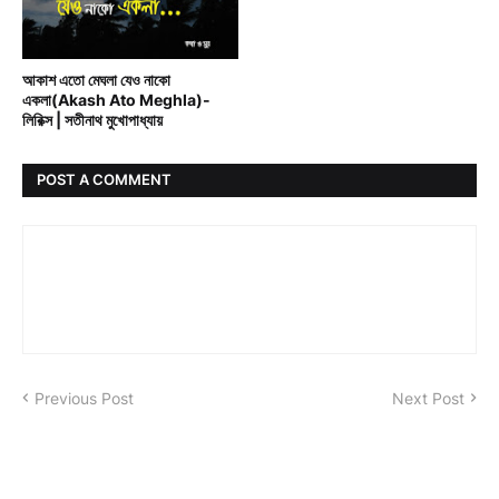
BENGALI RAIN SONG
আকাশ এতো মেঘলা যেও নাকো
একলা(Akash Ato Meghla)-
লিরিক্স | সতীনাথ মুখোপাধ্যায়
POST A COMMENT
Previous Post
Next Post