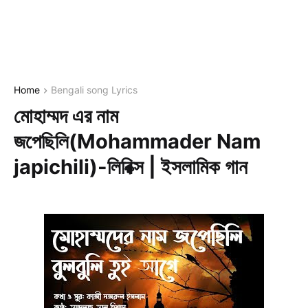
Home
Bengali song Lyrics
মোহাম্মদ এর নাম
জপেছিলি(Mohammader Nam
japichili)-লিরিক্স | ইসলামিক গান