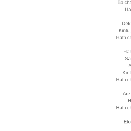
Baicha
Ha
Dekh
Kintu 
Hath c
Har
Sa
A
Kint
Hath c
Are
H
Hath c
Eto