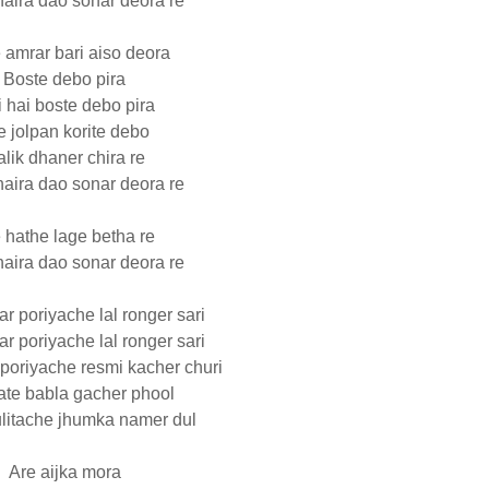
haira dao sonar deora re
 amrar bari aiso deora
Boste debo pira
 hai boste debo pira
e jolpan korite debo
lik dhaner chira re
haira dao sonar deora re
 hathe lage betha re
haira dao sonar deora re
r poriyache lal ronger sari
r poriyache lal ronger sari
 poriyache resmi kacher churi
te babla gacher phool
litache jhumka namer dul
Are aijka mora