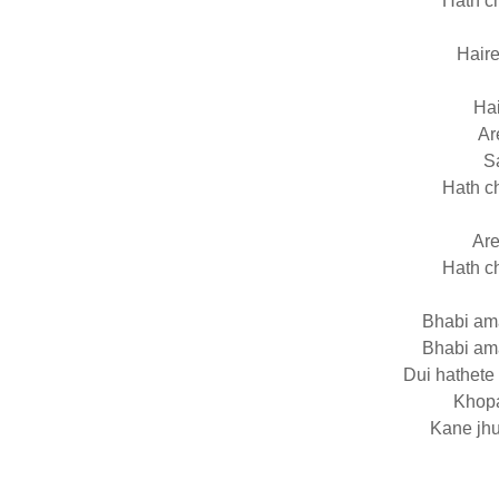
Hath c
Haire
Hai
Ar
Sa
Hath c
Are
Hath c
Bhabi ama
Bhabi ama
Dui hathete
Khopa
Kane jhu