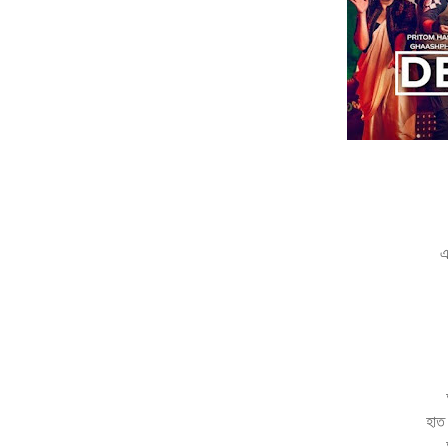
এ
হাত 