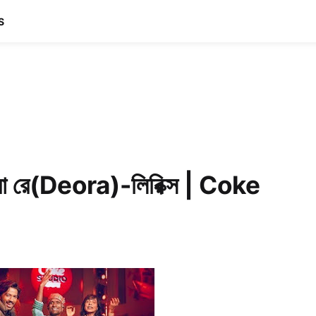
S
েওরা রে(Deora)-লিরিক্স | Coke