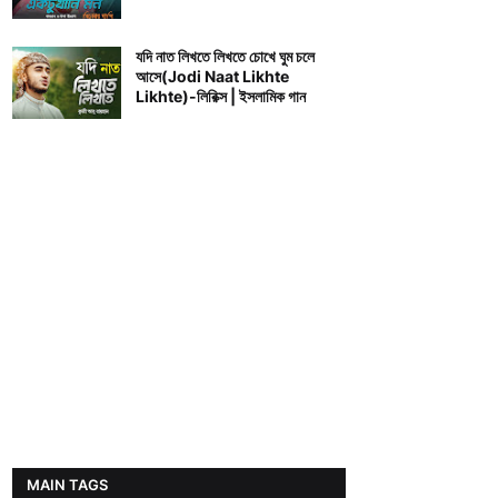
যদি নাত লিখতে লিখতে চোখে ঘুম চলে
আসে(Jodi Naat Likhte
Likhte)-লিরিক্স | ইসলামিক গান
MAIN TAGS