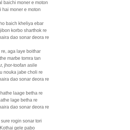
l baichi moner e moton
i hai moner e moton
o baich kheliya ebar
jibon korbo sharthok re
haira dao sonar deora re
 re, aga laye boithar
the marbe tomra tan
r, jhor-toofan asile
u nouka jabe choli re
haira dao sonar deora re
 hathe laage betha re
athe lage betha re
haira dao sonar deora re
 sure rogin sonar tori
Kothai gele pabo