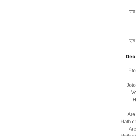
হাত 
হাত 
Deor
Eto
Joto
Vo
H
Are
Hath c
Are