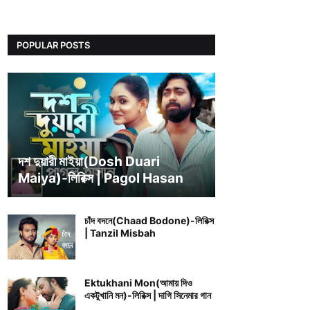
POPULAR POSTS
BENGALI SONG LYRICS
দশ দুয়ারী মাইয়া(Dosh Duari
Maiya)-লিরিক্স | Pagol Hasan
চাঁদ বদনে(Chaad Bodone)-লিরিক্স
| Tanzil Misbah
Ektukhani Mon(আমায় দিও
একটুখানি মন)-লিরিক্স | দাগি সিনেমার গান