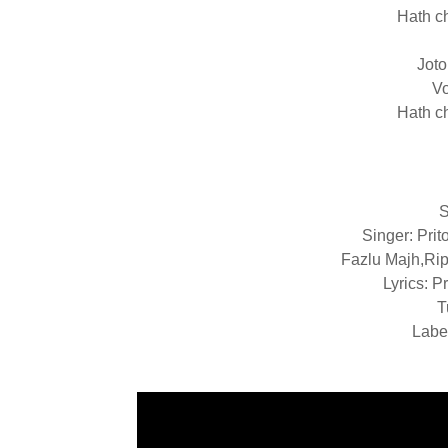
Hath c
Joto
Vo
Hath c
S
Singer:
Prit
Fazlu Majh,Ri
Lyrics: 
T
Labe