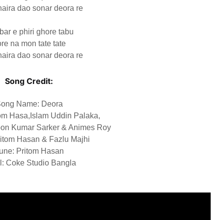
haira dao sonar deora re
bar e phiri ghore tabu
re na mon tate tate
haira dao sonar deora re
Song Credit:
ong Name: Deora
om Hasa,Islam Uddin Palaka,
pon Kumar Sarker & Animes Roy
Pritom Hasan & Fazlu Majhi
une:
Pritom Hasan
l: Coke Studio Bangla