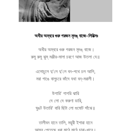
অধীর অম্বরে গুরু গরজন মৃদঙ্ বাজে-লিরিক্সঃ
অধীর অম্বরে গুরু গরজন মৃদঙ্ বাজে।
রুমু রুমু ঝুম্ মঞ্জীর-মালা চরণে আজ উতলা যে॥
এলোচুলে দু'লে দু'লে বন-পথে চল আলি,
মরা গাঙে বালুচরে কাঁদে যথা বন্-মরালী।
উগারি' গাগরি ঝারি
দে লো দে করুণা ডারি,
ঘুঙট উতারি' বারি ছিটা লো গুমোট সাঁঝে॥
তালীবন হানে তালি, ময়ুরী ইশারা হানে
আসন পেতেছে ধরা মাঠে মাঠে চারা-ধানে।