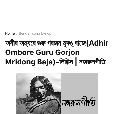
Home
Bengali song Lyrics
অধীর অম্বরে গুরু গরজন মৃদঙ্ বাজে(Adhir
Ombore Guru Gorjon
Mridong Baje)-লিরিক্স | নজরুলগীতি