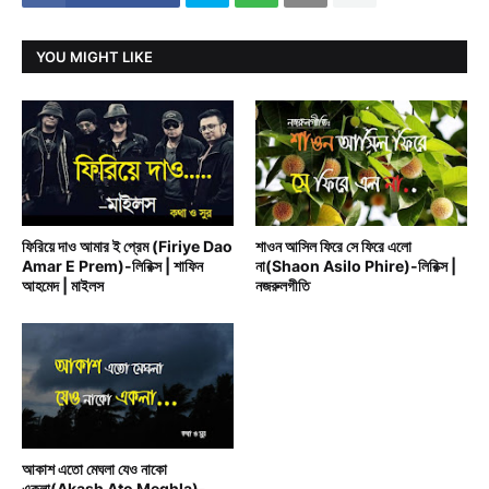
YOU MIGHT LIKE
BAND MUSIC
BENGALI RAIN SONG
ফিরিয়ে দাও আমার ই প্রেম (Firiye Dao
শাওন আসিল ফিরে সে ফিরে এলো
Amar E Prem)-লিরিক্স | শাফিন
না(Shaon Asilo Phire)-লিরিক্স |
আহমেদ | মাইলস
নজরুলগীতি
BENGALI RAIN SONG
আকাশ এতো মেঘলা যেও নাকো
একলা(Akash Ato Meghla)-