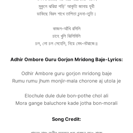
মুকুলে ঝরিয়া পড়ি' আকূতি জানায় যূথী
ডাকিছে বিরস শাখে তাপিতা চন্দনা-তুতি।
কাজল-আঁখি রসিলি
চাহে খুলি ঝিলিমিলি
চল, লো চল সেহেলি, নিয়ে মেঘ-নটরাজে॥
Adhir Ombore Guru Gorjon Mridong Baje-Lyrics:
Odhir Ambore guru gorjon mridong baje
Rumu rumu jhum monjir-mala chorone aj utola je
Elochule dule dule bon-pothe chol ali
Mora gange baluchore kade jotha bon-morali
Song Credit: