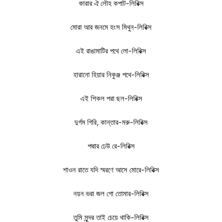
কারার ঐ লৌহ কপাট-লিরিক্স
মোরা আর জনমে হংস মিথুন-লিরিক্স
এই রাঙামাটির পথে লো-লিরিক্স
হারানো হিয়ার নিকুঞ্জ পথে-লিরিক্স
এই শিকল পরা ছল-লিরিক্স
দুর্গম গিরি, কান্তার-মরু-লিরিক্স
পদ্মার ঢেউ রে-লিরিক্স
শাওন রাতে যদি স্মরণে আসে মোরে-লিরিক্স
নয়ন ভরা জল গো তোমার-লিরিক্স
তুমি সুন্দর তাই চেয়ে থাকি-লিরিক্স