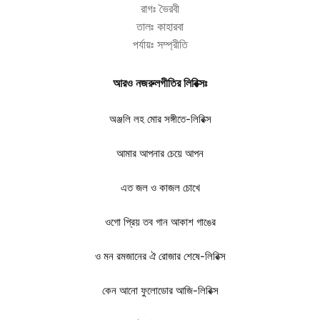
রাগঃ ভৈরবী
তালঃ কাহারবা
পর্যায়ঃ সম্প্রীতি
আরও নজরুলগীতির লিরিক্সঃ
অঞ্জলি লহ মোর সঙ্গীতে-লিরিক্স
আমার আপনার চেয়ে আপন
এত জল ও কাজল চোখে
ওগো প্রিয় তব গান আকাশ গাঙের
ও মন রমজানের ঐ রোজার শেষে-লিরিক্স
কেন আনো ফুলোডোর আজি-লিরিক্স