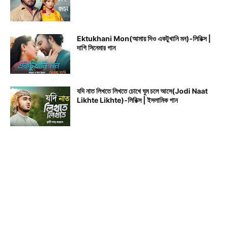
Ektukhani Mon(আমায় দিও একটুখানি মন)-লিরিক্স |
দাগি সিনেমার গান
যদি নাত লিখতে লিখতে চোখে ঘুম চলে আসে(Jodi Naat
Likhte Likhte)-লিরিক্স | ইসলামিক গান