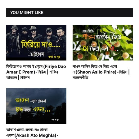
YOU MIGHT LIKE
BAND MUSIC
BENGALI RAIN SONG
ফিরিয়ে দাও আমার ই প্রেম (Firiye Dao
শাওন আসিল ফিরে সে ফিরে এলো
Amar E Prem)-লিরিক্স | শাফিন
না(Shaon Asilo Phire)-লিরিক্স |
আহমেদ | মাইলস
নজরুলগীতি
BENGALI RAIN SONG
আকাশ এতো মেঘলা যেও নাকো
একলা(Akash Ato Meghla)-