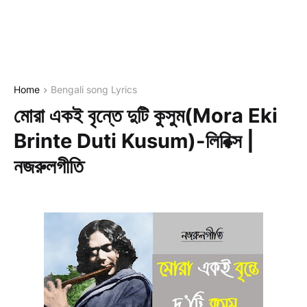
Home
Bengali song Lyrics
মোরা একই বৃন্তে দুটি কুসুম(Mora Eki
Brinte Duti Kusum)-লিরিক্স |
নজরুলগীতি